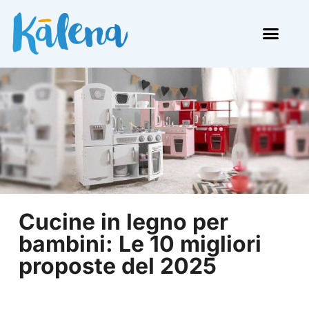
Cucine in legno per
bambini: Le 10 migliori
proposte del 2025