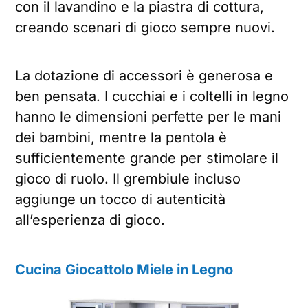
con il lavandino e la piastra di cottura,
creando scenari di gioco sempre nuovi.
La dotazione di accessori è generosa e
ben pensata. I cucchiai e i coltelli in legno
hanno le dimensioni perfette per le mani
dei bambini, mentre la pentola è
sufficientemente grande per stimolare il
gioco di ruolo. Il grembiule incluso
aggiunge un tocco di autenticità
all’esperienza di gioco.
Cucina Giocattolo Miele in Legno