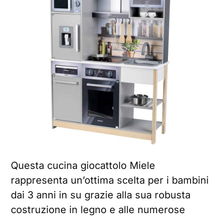
Questa cucina giocattolo Miele
rappresenta un’ottima scelta per i bambini
dai 3 anni in su grazie alla sua robusta
costruzione in legno e alle numerose