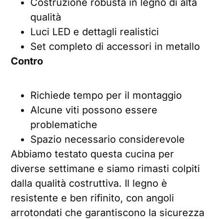
Costruzione robusta in legno di alta
qualità
Luci LED e dettagli realistici
Set completo di accessori in metallo
Contro
Richiede tempo per il montaggio
Alcune viti possono essere
problematiche
Spazio necessario considerevole
Abbiamo testato questa cucina per
diverse settimane e siamo rimasti colpiti
dalla qualità costruttiva. Il legno è
resistente e ben rifinito, con angoli
arrotondati che garantiscono la sicurezza