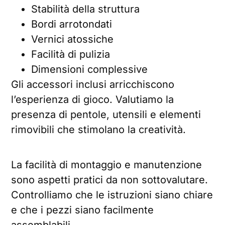
Stabilità della struttura
Bordi arrotondati
Vernici atossiche
Facilità di pulizia
Dimensioni complessive
Gli accessori inclusi arricchiscono
l’esperienza di gioco. Valutiamo la
presenza di pentole, utensili e elementi
rimovibili che stimolano la creatività.
La facilità di montaggio e manutenzione
sono aspetti pratici da non sottovalutare.
Controlliamo che le istruzioni siano chiare
e che i pezzi siano facilmente
assemblabili.