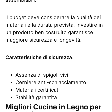
Il budget deve considerare la qualità dei
materiali e la durata prevista. Investire in
un prodotto ben costruito garantisce
maggiore sicurezza e longevità.
Caratteristiche di sicurezza:
Assenza di spigoli vivi
Cerniere anti-schiacciamento
Materiali certificati
Stabilità garantita
Migliori Cucine in Legno per