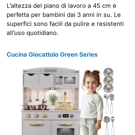
L’altezza del piano di lavoro a 45 cm è
perfetta per bambini dai 3 anni in su. Le
superfici sono facili da pulire e resistenti
all’uso quotidiano.
Cucina Giocattolo Green Series