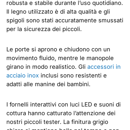
robusta e stabile durante l’uso quotidiano.
Il legno utilizzato è di alta qualità e gli
spigoli sono stati accuratamente smussati
per la sicurezza dei piccoli.
Le porte si aprono e chiudono con un
movimento fluido, mentre le manopole
girano in modo realistico. Gli
accessori in
acciaio inox
inclusi sono resistenti e
adatti alle manine dei bambini.
I fornelli interattivi con luci LED e suoni di
cottura hanno catturato l’attenzione dei
nostri piccoli tester. La finitura grigio