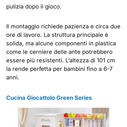
pulizia dopo il gioco.
Il montaggio richiede pazienza e circa due
ore di lavoro. La struttura principale è
solida, ma alcune componenti in plastica
come le cerniere delle ante potrebbero
essere più resistenti. L’altezza di 101 cm
la rende perfetta per bambini fino a 6-7
anni.
Cucina Giocattolo Green Series