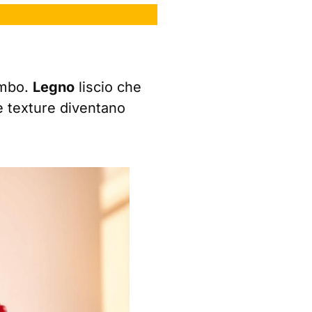
imbo.
Legno
liscio che
te texture diventano