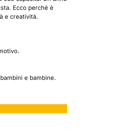
uista. Ecco perché è
 e creatività.
motivo.
i bambini e bambine.