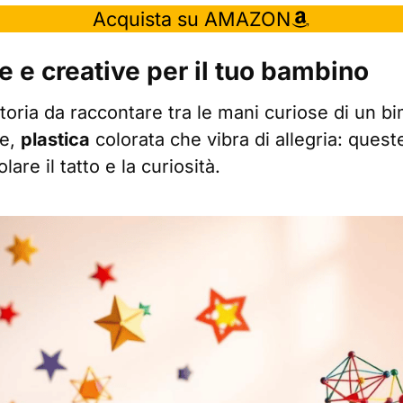
Acquista su AMAZON
e e creative per il tuo bambino
toria da raccontare tra le mani curiose di un b
le,
plastica
colorata che vibra di allegria: ques
lare il tatto e la curiosità.