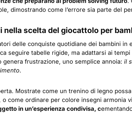
ze che preparano al problem solving futuro
.
role, dimostrando come l’errore sia parte del pe
ri nella scelta del giocattolo per bam
atori delle conquiste quotidiane dei bambini in e
ica seguire tabelle rigide, ma adattarsi ai tempi
 genera frustrazione, uno semplice annoia:
il 
rtimento
.
perta. Mostrate come un trenino di legno possa
 o come ordinare per colore insegni armonia v
getto in un’esperienza condivisa, c
ementando 