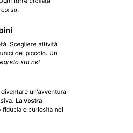
 Ogni torre crollata
rcorso.
bini
tà. Scegliere attività
 unici del piccolo. Un
segreto sta nel
 diventare un’avventura
isiva.
La vostra
fiducia e curiosità nei