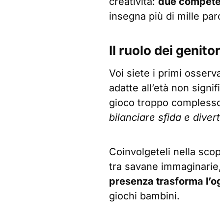
creatività:
due competen
insegna più di mille pa
Il ruolo dei genito
Voi siete i primi osserv
adatte all’età non signif
gioco troppo complesso
bilanciare sfida e dive
Coinvolgeteli nella sco
tra savane immaginarie,
presenza trasforma l’og
giochi bambini.