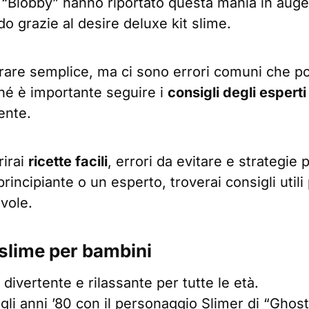
Blobby” hanno riportato questa mania in auge,
do grazie al desire deluxe kit slime.
are semplice, ma ci sono errori comuni che p
hé è importante seguire i
consigli degli esperti
ente.
rirai
ricette facili
, errori da evitare e strategie 
principiante o un esperto, troverai consigli util
evole.
 slime per bambini
à divertente e rilassante per tutte le età.
agli anni ’80 con il personaggio Slimer di “Ghos