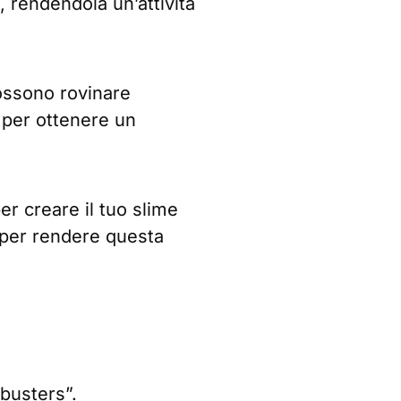
 rendendola un’attività
ossono rovinare
per ottenere un
per creare il tuo slime
i per rendere questa
tbusters”.